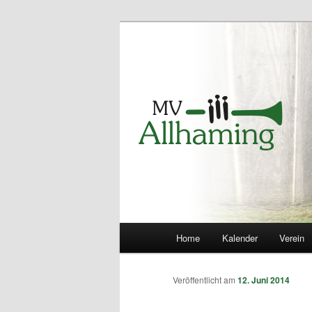
Musikverein 
Hauptmenü
Home
Kalender
Verein
Zum
Inhalt
Veröffentlicht am
12. Juni 2014
wechseln