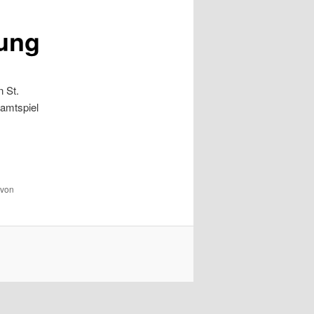
ung
 St.
samtspiel
von